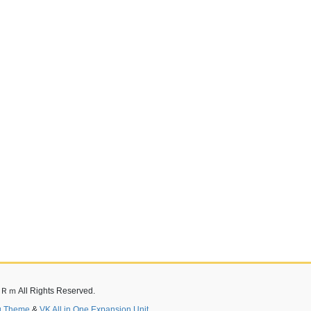
Ｒｍ All Rights Reserved.
ng Theme
&
VK All in One Expansion Unit