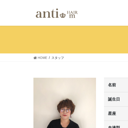
コ
ナ
ン
ビ
テ
ゲ
ン
ー
ツ
シ
へ
ョ
ス
ン
キ
に
ッ
移
プ
動
HOME
スタッフ
名前
誕生日
星座
血液型