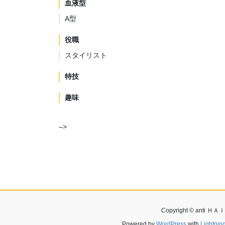
血液型
A型
役職
スタイリスト
特技
趣味
–>
Copyright © anti ＨＡＩ
Powered by
WordPress
with
Lightni