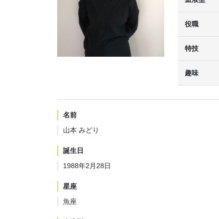
役職
特技
趣味
名前
山本 みどり
誕生日
1988年2月28日
星座
魚座